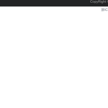
CopyRi
浙IC