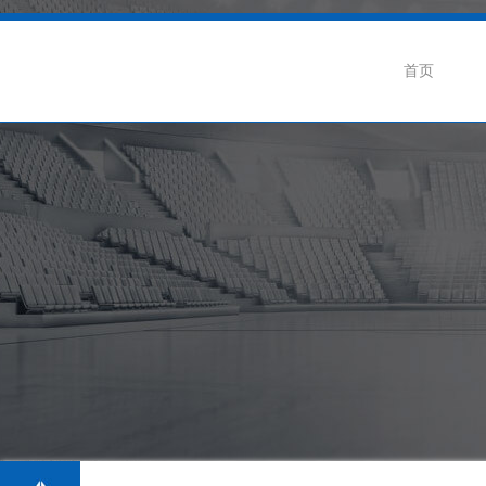
首页
企业介绍
公司动态
联
企业荣誉
行业新闻
招
生产基地
阀门知识
级蝶阀
卫生级隔膜阀系列
卫生级球阀系