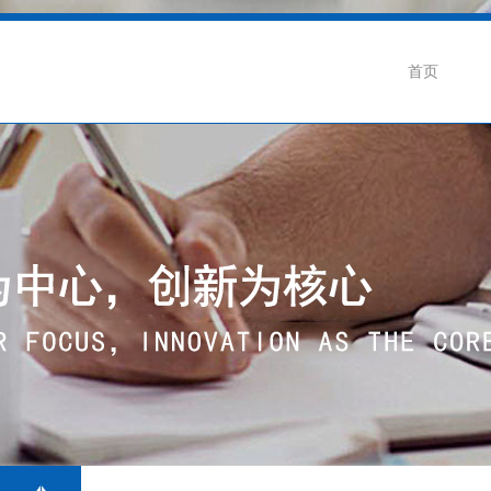
首页
企业介绍
公司动态
联
企业荣誉
行业新闻
招
生产基地
阀门知识
级蝶阀
卫生级隔膜阀系列
卫生级球阀系