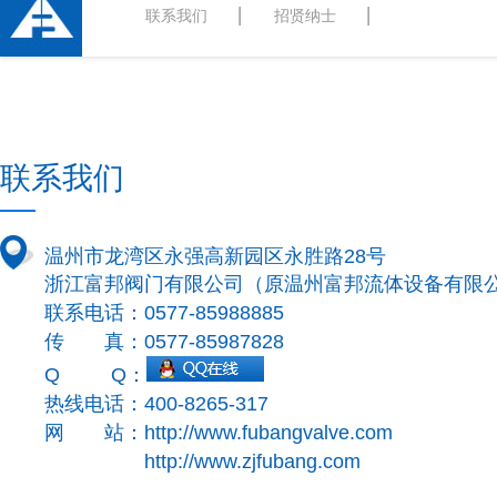
联系我们
招贤纳士
联系我们
温州市龙湾区永强高新园区永胜路28号
浙江富邦阀门有限公司（原温州富邦流体设备有限
联系电话：0577-85988885
传 真：0577-85987828
Q Q：
热线电话：400-8265-317
网 站：http://www.fubangvalve.com
http://www.zjfubang.com