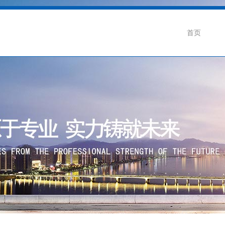
首页
企业介绍
公司动态
联
企业荣誉
行业新闻
招
生产基地
阀门知识
级蝶阀
卫生级隔膜阀系列
卫生级球阀系