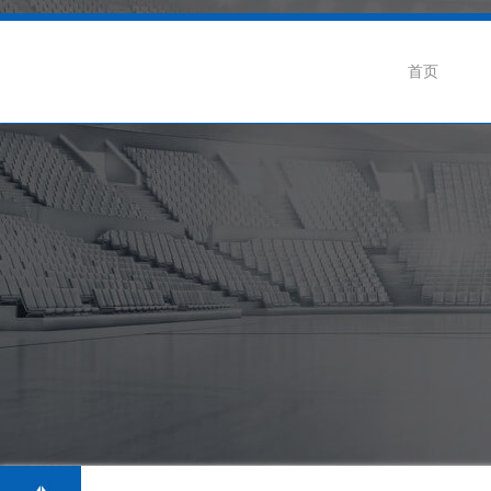
首页
企业介绍
公司动态
联
企业荣誉
行业新闻
招
生产基地
阀门知识
级蝶阀
卫生级隔膜阀系列
卫生级球阀系