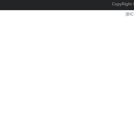
CopyRi
浙IC