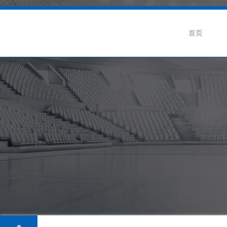
首页
企业介绍
公司动态
联
企业荣誉
行业新闻
招
生产基地
阀门知识
级蝶阀
卫生级隔膜阀系列
卫生级球阀系