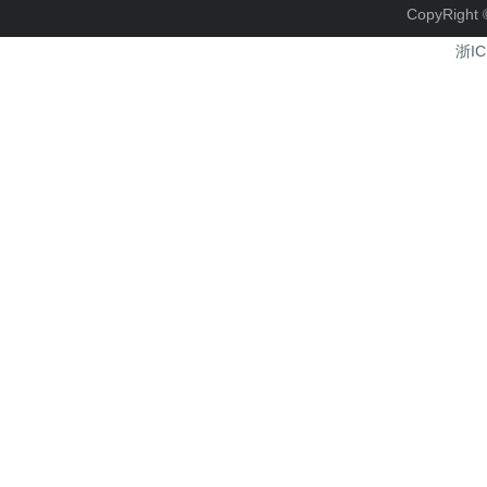
CopyRi
浙IC