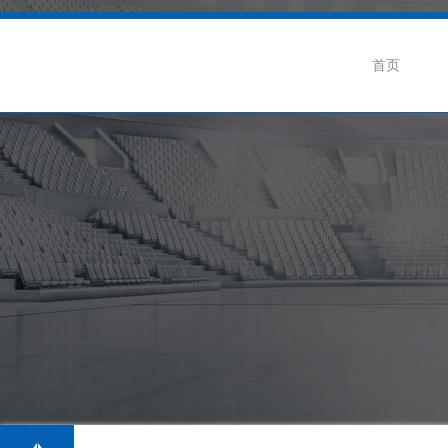
首页
企业介绍
公司动态
联
企业荣誉
行业新闻
招
生产基地
阀门知识
级蝶阀
卫生级隔膜阀系列
卫生级球阀系