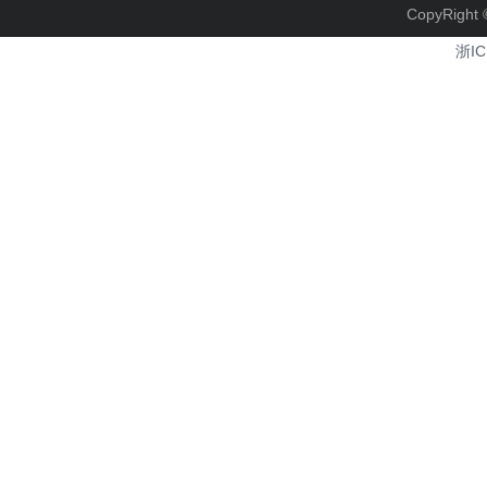
CopyRi
浙IC