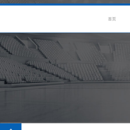
首页
企业介绍
公司动态
联
企业荣誉
行业新闻
招
生产基地
阀门知识
级蝶阀
卫生级隔膜阀系列
卫生级球阀系