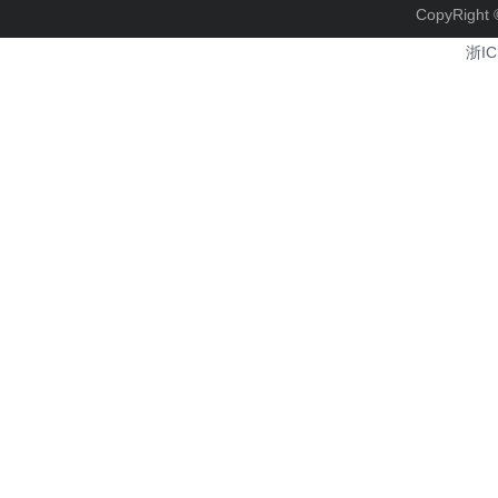
CopyRi
浙IC