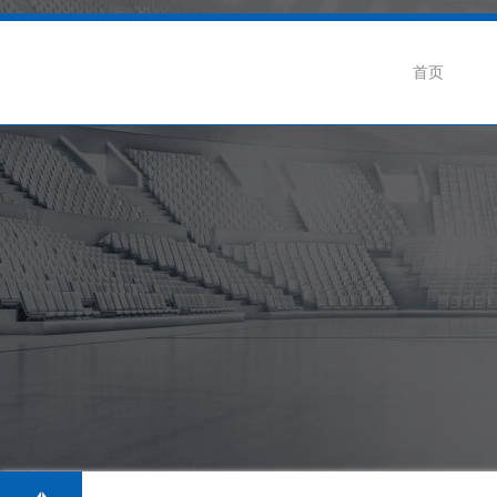
首页
企业介绍
公司动态
联
企业荣誉
行业新闻
招
生产基地
阀门知识
级蝶阀
卫生级隔膜阀系列
卫生级球阀系