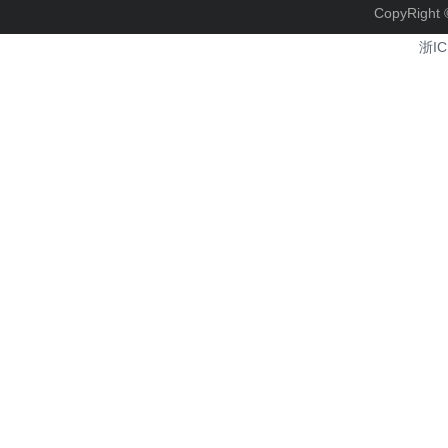
CopyRi
浙IC