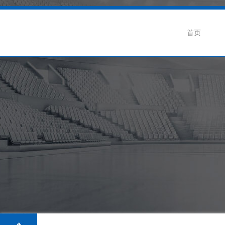
首页
企业介绍
公司动态
联
企业荣誉
行业新闻
招
生产基地
阀门知识
级蝶阀
卫生级隔膜阀系列
卫生级球阀系