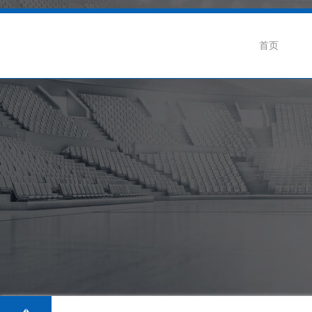
首页
企业介绍
公司动态
联
企业荣誉
行业新闻
招
生产基地
阀门知识
级蝶阀
卫生级隔膜阀系列
卫生级球阀系