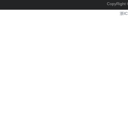
CopyRi
浙IC